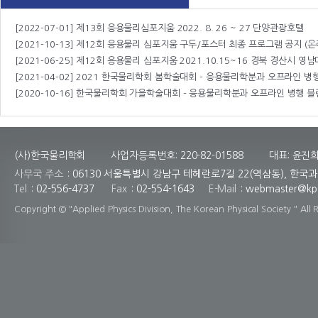
[2022-07-01]
제13회 응용물리심포지움 2022. 8. 26 ~ 27 단양관광호텔
[2021-10-13]
제12회 응용물리 심포지움 구두/포스터 최종 프로그램 공지 (온
[2021-06-25]
제12회 응용물리 심포지움 2021.10.15~16 경북 경산시 영남대/팔공산 에밀리아 호텔
[2021-04-02]
2021 한국물리학회 봄학술대회 - 응용물리학분과 오프라인 병행 블렌
[2020-10-16]
한국물리학회 가을학술대회 - 응용물리학분과 오프라인 병행 블렌디
(사)한국물리학회
사업자등록번호: 220-82-01588
대표: 윤진
사무국 주소
: 06130 서울특별시 강남구 테헤란로7길 22(역삼동), 한국
Tel
: 02-556-4737
Fax
: 02-554-1643
E-Mail
:
webmaster@kps
Copyright © "Applied Physics Division, The Korean Physical Society " All 